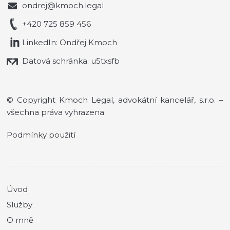
ondrej@kmoch.legal
+420 725 859 456
LinkedIn: Ondřej Kmoch
Datová schránka: u5txsfb
© Copyright Kmoch Legal, advokátní kancelář, s.r.o. –
všechna práva vyhrazena
Podmínky použití
Úvod
Služby
O mně