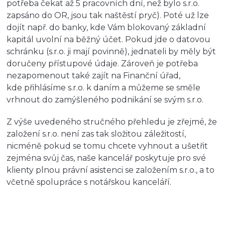
potřeba čekat až 5 pracovních dní, než bylo s.r.o.
zapsáno do OR, jsou tak naštěstí pryč). Poté už lze
dojít např. do banky, kde Vám blokovaný základní
kapitál uvolní na běžný účet. Pokud jde o datovou
schránku (s.r.o. ji mají povinně), jednateli by měly být
doručeny přístupové údaje. Zároveň je potřeba
nezapomenout také zajít na Finanční úřad,
kde přihlásíme s.r.o. k daním a můžeme se směle
vrhnout do zamýšleného podnikání se svým s.r.o.
Z výše uvedeného stručného přehledu je zřejmé, že
založení s.r.o. není zas tak složitou záležitostí,
nicméně pokud se tomu chcete vyhnout a ušetřit
zejména svůj čas, naše kancelář poskytuje pro své
klienty plnou právní asistenci se založením s.r.o., a to
včetně spolupráce s notářskou kanceláří.