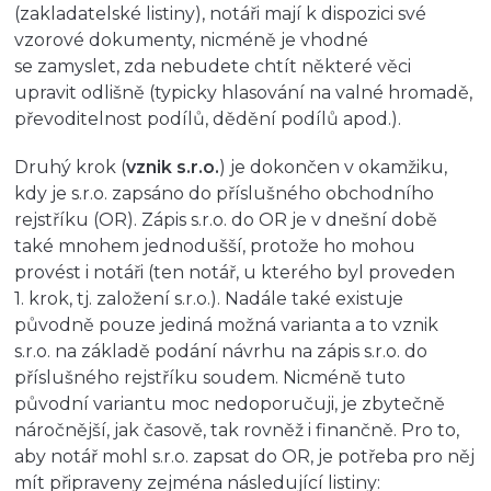
(zakladatelské listiny), notáři mají k dispozici své
vzorové dokumenty, nicméně je vhodné
se zamyslet, zda nebudete chtít některé věci
upravit odlišně (typicky hlasování na valné hromadě,
převoditelnost podílů, dědění podílů apod.).
Druhý krok (
vznik s.r.o.
) je dokončen v okamžiku,
kdy je s.r.o. zapsáno do příslušného obchodního
rejstříku (OR). Zápis s.r.o. do OR je v dnešní době
také mnohem jednodušší, protože ho mohou
provést i notáři (ten notář, u kterého byl proveden
1. krok, tj. založení s.r.o.). Nadále také existuje
původně pouze jediná možná varianta a to vznik
s.r.o. na základě podání návrhu na zápis s.r.o. do
příslušného rejstříku soudem. Nicméně tuto
původní variantu moc nedoporučuji, je zbytečně
náročnější, jak časově, tak rovněž i finančně. Pro to,
aby notář mohl s.r.o. zapsat do OR, je potřeba pro něj
mít připraveny zejména následující listiny: