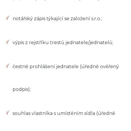
notářský zápis týkající se založení s.r.o.;
výpis z rejstříku trestů jednatele/jednatelů;
čestné prohlášení jednatele (úředně ověřený
podpis);
souhlas vlastníka s umístěním sídla (úředně