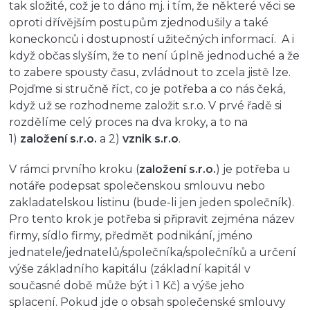
tak složité, což je to dáno mj. i tím, že některé věci se
oproti dřívějším postupům zjednodušily a také
koneckonců i dostupností užitečných informací. A i
když občas slyším, že to není úplně jednoduché a že
to zabere spousty času, zvládnout to zcela jistě lze.
Pojďme si stručně říct, co je potřeba a co nás čeká,
když už se rozhodneme založit s.r.o. V prvé řadě si
rozdělíme celý proces na dva kroky, a to na
1)
založení s.r.o.
a 2)
vznik s.r.o
.
V rámci prvního kroku (
založení s.r.o.
) je potřeba u
notáře podepsat společenskou smlouvu nebo
zakladatelskou listinu (bude-li jen jeden společník).
Pro tento krok je potřeba si připravit zejména název
firmy, sídlo firmy, předmět podnikání, jméno
jednatele/jednatelů/společníka/společníků a určení
výše základního kapitálu (základní kapitál v
současné době může být i 1 Kč) a výše jeho
splacení. Pokud jde o obsah společenské smlouvy