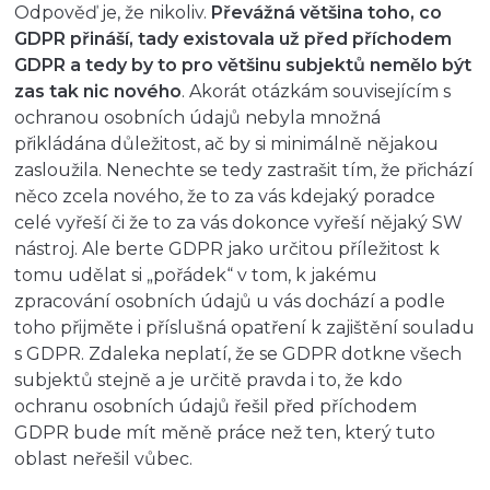
Odpověď je, že nikoliv.
Převážná většina toho, co
GDPR přináší, tady existovala už před příchodem
GDPR a tedy by to pro většinu subjektů nemělo být
zas tak nic nového
. Akorát otázkám souvisejícím s
ochranou osobních údajů nebyla množná
přikládána důležitost, ač by si minimálně nějakou
zasloužila. Nenechte se tedy zastrašit tím, že přichází
něco zcela nového, že to za vás kdejaký poradce
celé vyřeší či že to za vás dokonce vyřeší nějaký SW
nástroj. Ale berte GDPR jako určitou příležitost k
tomu udělat si „pořádek“ v tom, k jakému
zpracování osobních údajů u vás dochází a podle
toho přijměte i příslušná opatření k zajištění souladu
s GDPR. Zdaleka neplatí, že se GDPR dotkne všech
subjektů stejně a je určitě pravda i to, že kdo
ochranu osobních údajů řešil před příchodem
GDPR bude mít měně práce než ten, který tuto
oblast neřešil vůbec.